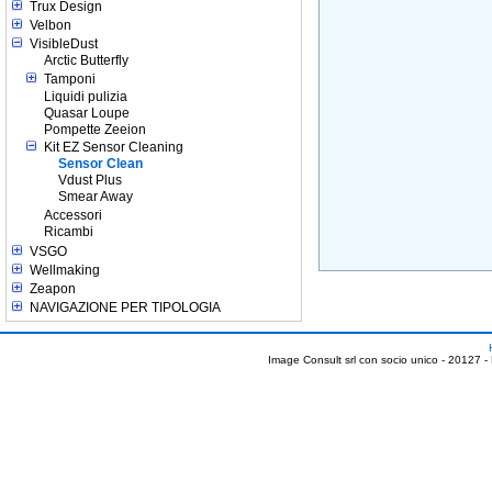
Trux Design
Velbon
VisibleDust
Arctic Butterfly
Tamponi
Liquidi pulizia
Quasar Loupe
Pompette Zeeion
Kit EZ Sensor Cleaning
Sensor Clean
Vdust Plus
Smear Away
Accessori
Ricambi
VSGO
Wellmaking
Zeapon
NAVIGAZIONE PER TIPOLOGIA
Image Consult srl con socio unico - 20127 -