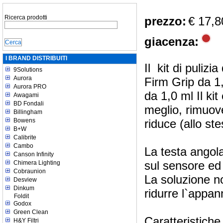
Ricerca prodotti
prezzo:
€ 17,8
giacenza:
I BRAND DISTRIBUITI
Il kit di puliz
9Solutions
Aurora
Firm Grip da 1
Aurora PRO
da 1,0 ml Il ki
Awagami
BD Fondali
meglio, rimuov
Billingham
Bowens
riduce (allo ste
B+W
Calibrite
Cambo
La testa angol
Canson Infinity
sul sensore ed 
Chimera Lighting
Cobraunion
La soluzione n
Desview
Dinkum
ridurre l`appa
Foldit
Godox
Green Clean
Caratteristiche 
H&Y Filtri