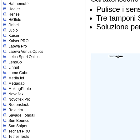
Hahnemuhle
Pulisce i sen
Hedler
Hensel
Tre tamponi 
HiGlide
Soluzione per
Jinbei
Jupio
Kaiser
Kaiser PRO
Laowa Pro
Laowa Venus Optics
Immagini
Leica Sport Optics
LensGo
Linhof
Lume Cube
MediaJet
Megadap
MekingPhoto
Novoflex
Novoflex Pro
Rodenstock
Rotatrim
Savage Fondali
Sun Bounce
Sun Sniper
Techart PRO
Tether Tools