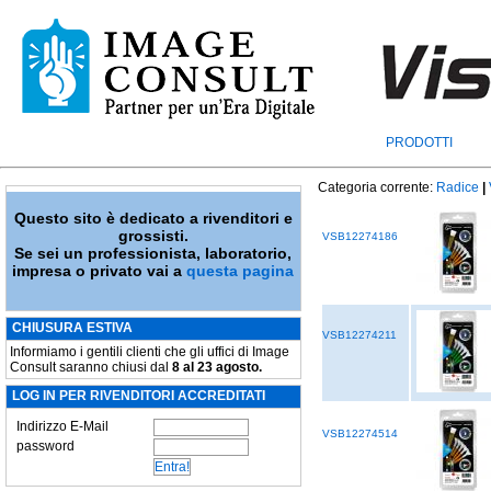
PRODOTTI
Categoria corrente:
Radice
|
Questo sito è dedicato a rivenditori e
grossisti.
VSB12274186
Se sei un professionista, laboratorio,
impresa o privato vai a
questa pagina
CHIUSURA ESTIVA
VSB12274211
Informiamo i gentili clienti che gli uffici di Image
Consult saranno chiusi dal
8 al 23 agosto.
LOG IN PER RIVENDITORI ACCREDITATI
Indirizzo E-Mail
VSB12274514
password