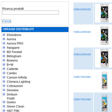
Ricerca prodotti
VSB12300430
I BRAND DISTRIBUITI
VSB12300434
9Solutions
Aurora
Aurora PRO
Awagami
BD Fondali
VSB12300438
Billingham
Bowens
B+W
Calibrite
Cambo
VSB17931684
Canson Infinity
Chimera Lighting
Cobraunion
Desview
Dinkum
Foldit
VSB17931690
Godox
Green Clean
H&Y Filtri