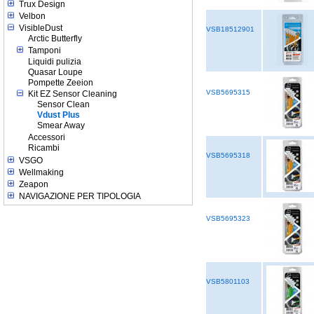
Trux Design
Velbon
VisibleDust
VSB18512901
Arctic Butterfly
Tamponi
Liquidi pulizia
Quasar Loupe
Pompette Zeeion
VSB5695315
Kit EZ Sensor Cleaning
Sensor Clean
Vdust Plus
Smear Away
Accessori
Ricambi
VSB5695318
VSGO
Wellmaking
Zeapon
NAVIGAZIONE PER TIPOLOGIA
VSB5695323
VSB5801103