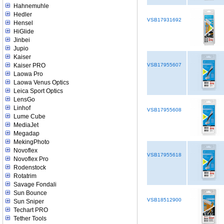
Hahnemuhle
Hedler
VSB17931692
Hensel
HiGlide
Jinbei
Jupio
Kaiser
Kaiser PRO
VSB17955607
Laowa Pro
Laowa Venus Optics
Leica Sport Optics
LensGo
Linhof
VSB17955608
Lume Cube
MediaJet
Megadap
MekingPhoto
Novoflex
VSB17955618
Novoflex Pro
Rodenstock
Rotatrim
Savage Fondali
Sun Bounce
VSB18512900
Sun Sniper
Techart PRO
Tether Tools