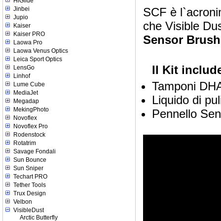
HiGlide
Jinbei
SCF è l`acroni
Jupio
che Visible Dus
Kaiser
Kaiser PRO
Sensor Brush
Laowa Pro
Laowa Venus Optics
Leica Sport Optics
Il Kit includ
LensGo
Linhof
Tamponi DH
Lume Cube
MediaJet
Liquido di pu
Megadap
MekingPhoto
Pennello Sen
Novoflex
Novoflex Pro
Rodenstock
Rotatrim
Savage Fondali
Sun Bounce
Sun Sniper
Techart PRO
Tether Tools
Trux Design
Velbon
VisibleDust
Arctic Butterfly