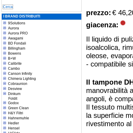
prezzo:
€ 46,2
I BRAND DISTRIBUITI
giacenza:
9Solutions
Aurora
Aurora PRO
Il liquido di pu
Awagami
BD Fondali
isoalcolica, ri
Billingham
Bowens
oleose, evapor
B+W
- compatibile
Calibrite
Cambo
Canson Infinity
Chimera Lighting
Il tampone 
Cobraunion
manovrabilità a
Desview
Dinkum
angoli, è compa
Foldit
Godox
Il tessuto multi
Green Clean
H&Y Filtri
la superficie m
Hahnemuhle
rivestimento al 
Hedler
Hensel