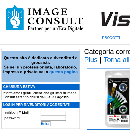
PRODOTTI
Categoria corr
Questo sito è dedicato a rivenditori e
Plus
|
Torna all
grossisti.
Se sei un professionista, laboratorio,
impresa o privato vai a
questa pagina
CHIUSURA ESTIVA
Informiamo i gentili clienti che gli uffici di Image
Consult saranno chiusi dal
8 al 23 agosto.
LOG IN PER RIVENDITORI ACCREDITATI
Indirizzo E-Mail
password