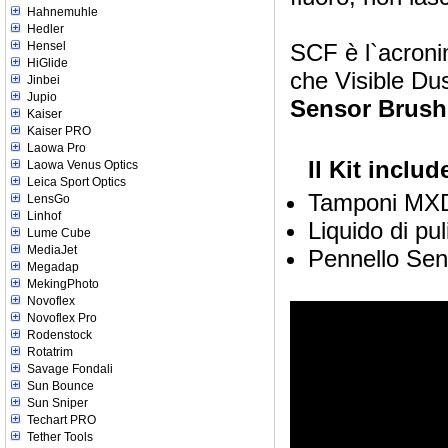
Hahnemuhle
Hedler
Hensel
SCF è l`acroni
HiGlide
che Visible Dus
Jinbei
Jupio
Sensor Brush
Kaiser
Kaiser PRO
Laowa Pro
Il Kit includ
Laowa Venus Optics
Leica Sport Optics
Tamponi MX
LensGo
Linhof
Liquido di pu
Lume Cube
MediaJet
Pennello Sen
Megadap
MekingPhoto
Novoflex
Novoflex Pro
Rodenstock
Rotatrim
Savage Fondali
Sun Bounce
Sun Sniper
Techart PRO
Tether Tools