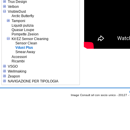
Trux Design
Velbon
VisibleDust
Arctic Butterfly
Tamponi
Liquidi pulizia
Quasar Loupe
Pompette Zeeion
Kit EZ Sensor Cleaning
Sensor Clean
Vdust Plus
Smear Away
Accessori
Ricambi
VSGO
Wellmaking
Zeapon
NAVIGAZIONE PER TIPOLOGIA
Image Consult srl con socio unico - 20127 -