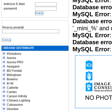
MySQL Error
:
Indirizzo E-Mail
Database erro
password
MySQL Error
:
Database erro
'_mini_%' and 
Ricerca prodotti
MySQL Error
:
Database erro
MySQL Error
:
I BRAND DISTRIBUITI
9Solutions
Aurora
Aurora PRO
Awagami
BD Fondali
Billingham
Bowens
B+W
Calibrite
Cambo
Canson Infinity
Chimera Lighting
Cobraunion
Desview