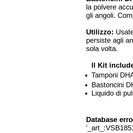
la polvere accu
gli angoli. Comp
Utilizzo:
Usate
persiste agli a
sola volta.
Il Kit includ
Tamponi DH
Bastoncini 
Liquido di pu
Database erro
'_art_:VSB1851