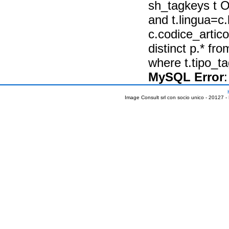
sh_tagkeys t O
and t.lingua=c.
c.codice_artic
distinct p.* fr
where t.tipo_
MySQL Error
:
Image Consult srl con socio unico - 20127 -