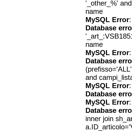
'_other_%' and t
name
MySQL Error
:
Database erro
'_art_:VSB185129
name
MySQL Error
:
Database erro
(prefisso='ALL'
and campi_lista
MySQL Error
:
Database erro
MySQL Error
:
Database erro
inner join sh_a
a.ID_articolo=