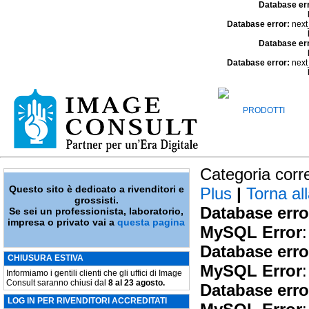
Database er
Database error:
next
Database er
Database error:
next
PRODOTTI
Categoria corr
Questo sito è dedicato a rivenditori e
Plus
|
Torna all
grossisti.
Database erro
Se sei un professionista, laboratorio,
impresa o privato vai a
questa pagina
MySQL Error
:
Database erro
CHIUSURA ESTIVA
MySQL Error
:
Informiamo i gentili clienti che gli uffici di Image
Consult saranno chiusi dal
8 al 23 agosto.
Database erro
LOG IN PER RIVENDITORI ACCREDITATI