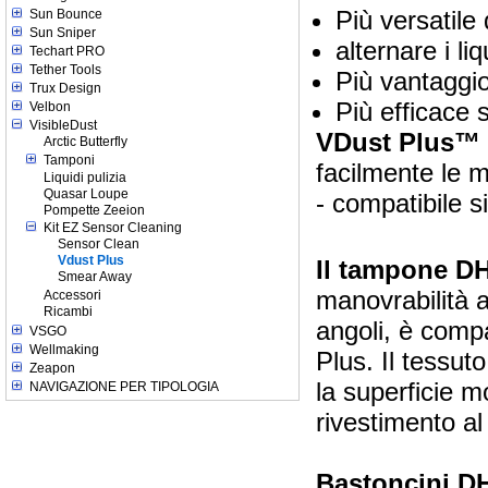
Più versatile 
Sun Bounce
Sun Sniper
alternare i liq
Techart PRO
Tether Tools
Più vantaggi
Trux Design
Più efficace 
Velbon
VisibleDust
VDust Plus™
Arctic Butterfly
Tamponi
facilmente le 
Liquidi pulizia
Quasar Loupe
- compatibile
Pompette Zeeion
Kit EZ Sensor Cleaning
Sensor Clean
Vdust Plus
Il tampone 
Smear Away
manovrabilità a
Accessori
Ricambi
angoli, è compa
VSGO
Wellmaking
Plus. Il tessuto
Zeapon
la superficie m
NAVIGAZIONE PER TIPOLOGIA
rivestimento al 
Bastoncini 