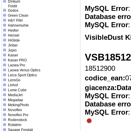
Dinkum
Foldit
MySQL Error
:
Godox
Database erro
Green Clean
H&Y Filtri
MySQL Error
:
Hahnemuhle
Hedler
Hensel
VisibleDust K
HiGlide
Jinbei
Jupio
VSB18512
Kaiser
Kaiser PRO
Laowa Pro
18512900
Laowa Venus Optics
Leica Sport Optics
codice_ean:
0
LensGo
Linhof
giacenza:
Data
Lume Cube
MySQL Error
:
MediaJet
Megadap
Database erro
MekingPhoto
Novoflex
MySQL Error
:
Novoflex Pro
Rodenstock
Rotatrim
Savage Fondali