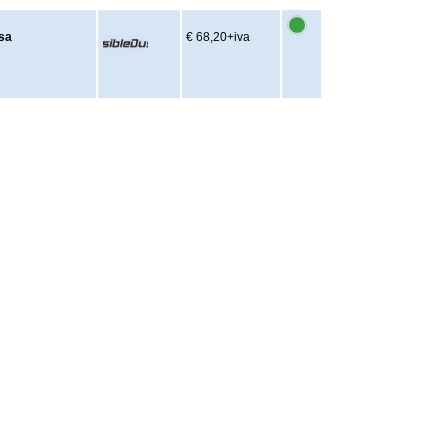
sa
€ 68,20
+iva