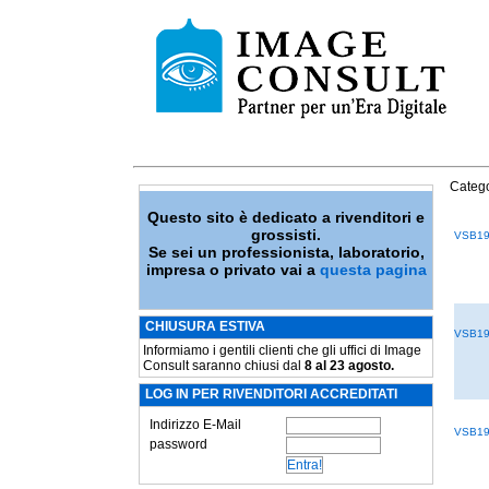
Catego
Questo sito è dedicato a rivenditori e
grossisti.
VSB19
Se sei un professionista, laboratorio,
impresa o privato vai a
questa pagina
CHIUSURA ESTIVA
VSB19
Informiamo i gentili clienti che gli uffici di Image
Consult saranno chiusi dal
8 al 23 agosto.
LOG IN PER RIVENDITORI ACCREDITATI
Indirizzo E-Mail
VSB19
password