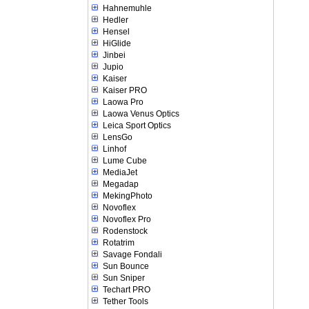
Hahnemuhle
Hedler
Hensel
HiGlide
Jinbei
Jupio
Kaiser
Kaiser PRO
Laowa Pro
Laowa Venus Optics
Leica Sport Optics
LensGo
Linhof
Lume Cube
MediaJet
Megadap
MekingPhoto
Novoflex
Novoflex Pro
Rodenstock
Rotatrim
Savage Fondali
Sun Bounce
Sun Sniper
Techart PRO
Tether Tools