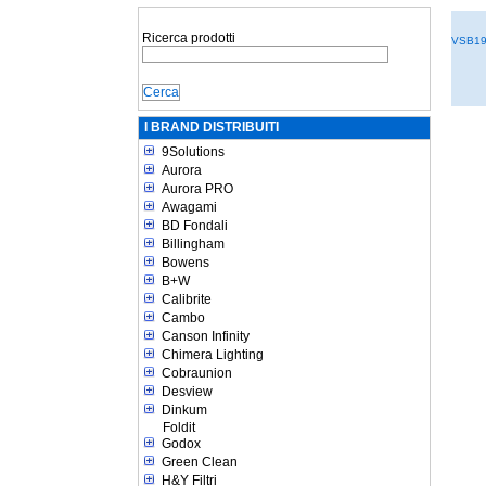
Ricerca prodotti
VSB19
I BRAND DISTRIBUITI
9Solutions
Aurora
Aurora PRO
Awagami
BD Fondali
Billingham
Bowens
B+W
Calibrite
Cambo
Canson Infinity
Chimera Lighting
Cobraunion
Desview
Dinkum
Foldit
Godox
Green Clean
H&Y Filtri