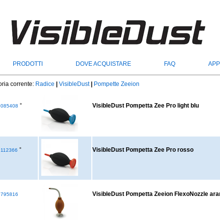
PRODOTTI
DOVE ACQUISTARE
FAQ
APP
ria corrente:
Radice
|
VisibleDust
|
Pompette Zeeion
°
VisibleDust Pompetta Zee Pro light blu
085408
°
VisibleDust Pompetta Zee Pro rosso
112366
VisibleDust Pompetta Zeeion FlexoNozzle ara
795816