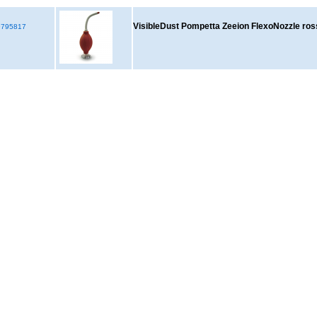
VisibleDust Pompetta Zeeion FlexoNozzle ros
795817