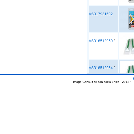
VSB17931692
VSB18512950
°
VSB18512954
°
Image Consult srl con socio unico - 20127 -
VSB5695328
VSB5695372