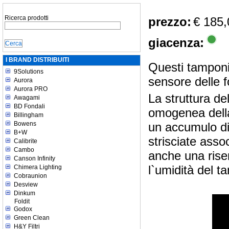
Ricerca prodotti
prezzo:
€ 185,
giacenza:
I BRAND DISTRIBUITI
Questi tamponi 
9Solutions
sensore delle f
Aurora
Aurora PRO
La struttura d
Awagami
BD Fondali
omogenea della
Billingham
Bowens
un accumulo di 
B+W
strisciate asso
Calibrite
Cambo
anche una riser
Canson Infinity
l`umidità del t
Chimera Lighting
Cobraunion
Desview
Dinkum
Foldit
Godox
Green Clean
H&Y Filtri