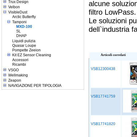
alcune soluzion
Trux Design
Velbon
filtro LowPass.
VisibleDust
Arctic Butterfly
Le soluzioni pu
Tamponi
MXD-100
dell`industria 
SL
DHAP
Liquidi pulizia
Quasar Loupe
Pompette Zeeion
Kit EZ Sensor Cleaning
Articoli correlati
Accessori
Ricambi
VSB12300438
VSGO
Wellmaking
Zeapon
NAVIGAZIONE PER TIPOLOGIA
VSB17741759
VSB17741820