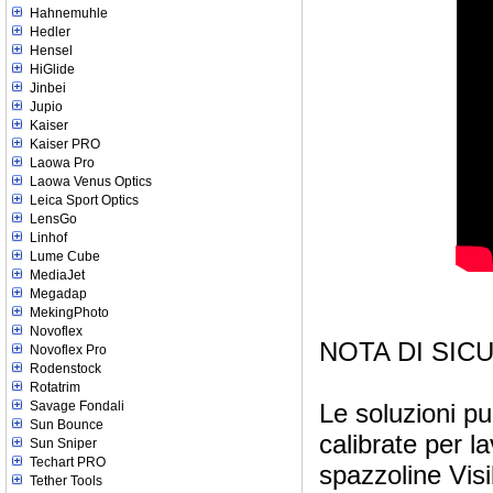
Hahnemuhle
Hedler
Hensel
HiGlide
Jinbei
Jupio
Kaiser
Kaiser PRO
Laowa Pro
Laowa Venus Optics
Leica Sport Optics
LensGo
Linhof
Lume Cube
MediaJet
Megadap
MekingPhoto
Novoflex
NOTA DI SIC
Novoflex Pro
Rodenstock
Rotatrim
Savage Fondali
Le soluzioni p
Sun Bounce
calibrate per 
Sun Sniper
Techart PRO
spazzoline Visi
Tether Tools