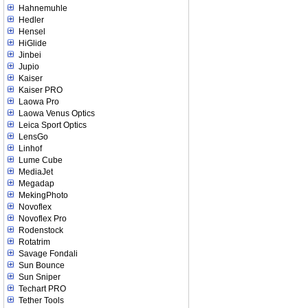
Hahnemuhle
Hedler
Hensel
HiGlide
Jinbei
Jupio
Kaiser
Kaiser PRO
Laowa Pro
Laowa Venus Optics
Leica Sport Optics
LensGo
Linhof
Lume Cube
MediaJet
Megadap
MekingPhoto
Novoflex
Novoflex Pro
Rodenstock
Rotatrim
Savage Fondali
Sun Bounce
Sun Sniper
Techart PRO
Tether Tools