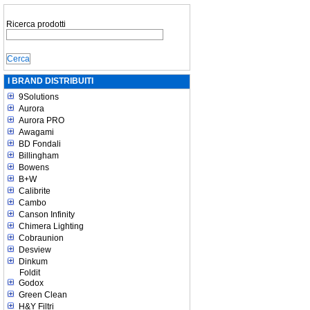
Ricerca prodotti
I BRAND DISTRIBUITI
9Solutions
Aurora
Aurora PRO
Awagami
BD Fondali
Billingham
Bowens
B+W
Calibrite
Cambo
Canson Infinity
Chimera Lighting
Cobraunion
Desview
Dinkum
Foldit
Godox
Green Clean
H&Y Filtri