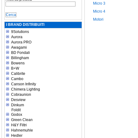
Micro 3
Micro 4
Motori
I BRAND DISTRIBUITI
9Solutions
Aurora
Aurora PRO
Awagami
BD Fondali
Billingham
Bowens
B+W
Calibrite
Cambo
Canson Infinity
Chimera Lighting
Cobraunion
Desview
Dinkum
Foldit
Godox
Green Clean
H&Y Filtri
Hahnemuhle
Hedler