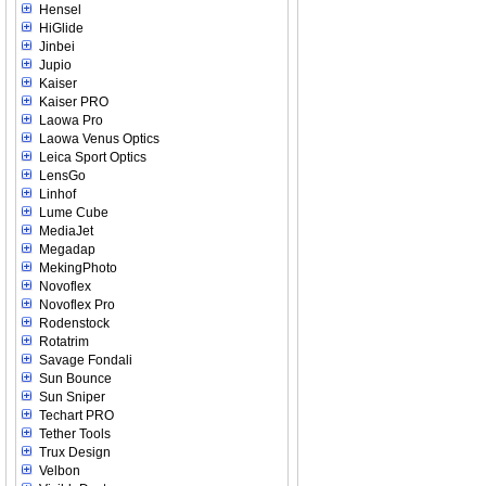
Hensel
HiGlide
Jinbei
Jupio
Kaiser
Kaiser PRO
Laowa Pro
Laowa Venus Optics
Leica Sport Optics
LensGo
Linhof
Lume Cube
MediaJet
Megadap
MekingPhoto
Novoflex
Novoflex Pro
Rodenstock
Rotatrim
Savage Fondali
Sun Bounce
Sun Sniper
Techart PRO
Tether Tools
Trux Design
Velbon