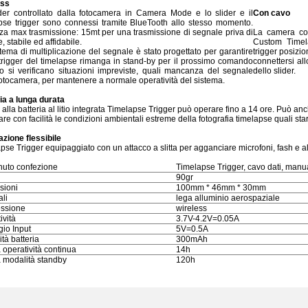
ess
der controllato dalla fotocamera in Camera Mode e lo slider e il
Con cavo
pse trigger sono connessi tramite BlueTooth allo stesso momento.
za max trasmissione: 15mt per una trasmissione di segnale priva di
La camera cont
, stabile ed affidabile.
Custom Timel
tema di multiplicazione del segnale è stato progettato per garantire
trigger posizion
 trigger del timelapse rimanga in stand-by per il prossimo comando
connettersi al
 si verificano situazioni impreviste, quali mancanza del segnale
dello slider.
fotocamera, per mantenere a normale operatività del sistema.
ia a lunga durata
 alla batteria al litio integrata Timelapse Trigger può operare fino a 14 ore. Può an
are con facilità le condizioni ambientali estreme della fotografia timelapse quali start
lazione flessibile
pse Trigger equipaggiato con un attacco a slitta per agganciare microfoni, fash e 
uto confezione
Timelapse Trigger, cavo dati, manu
90gr
sioni
100mm * 46mm * 30mm
ali
lega alluminio aerospaziale
ssione
wireless
ività
3.7V-4.2V=0.05A
gio Input
5V=0.5A
tà batteria
300mAh
 operatività continua
14h
 modalità standby
120h