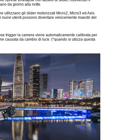
iprese timelapse con ausilio di slider, risolvendo il
ano da giorno alla notte.
he utilizzano gli slider motorizzati Micro2, Micro3 ed Axis.
e i nuovi utenti possono diventare velocemente maestri del
apse trigger la camera viene automaticamente calibrata per
one causata da cambio di luce. (*quando si utiizza questa