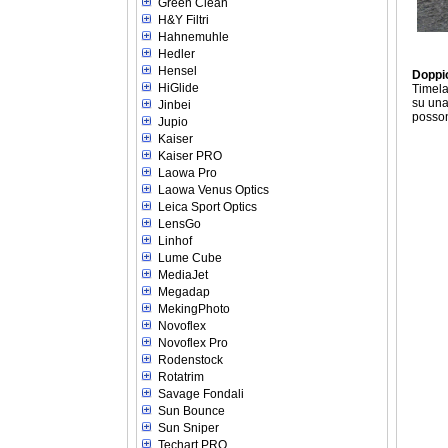
Green Clean
H&Y Filtri
Hahnemuhle
Hedler
Hensel
Doppio
HiGlide
Timela
su una
Jinbei
posson
Jupio
Kaiser
Kaiser PRO
Laowa Pro
Laowa Venus Optics
Leica Sport Optics
LensGo
Linhof
Lume Cube
MediaJet
Megadap
MekingPhoto
Novoflex
Novoflex Pro
Rodenstock
Rotatrim
Savage Fondali
Sun Bounce
Sun Sniper
Techart PRO