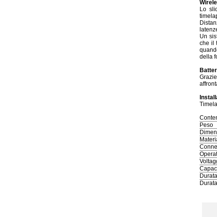
Wirel
Lo sli
timela
Distan
latenze
Un sis
che il
quando
della 
Batter
Grazie
affront
Instal
Timela
Conten
Peso
Dimen
Materi
Conne
Operat
Voltag
Capaci
Durata
Durata