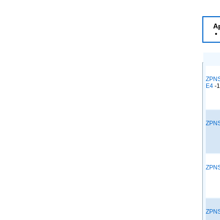
A
ZPN
E4
-
ZPN
ZPN
ZPN