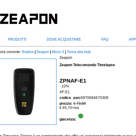
PRODOTTI
DOVE ACQUISTARE
FAQ
APP
ria corrente:
Radice
|
Zeapon
|
Micro 3
|
Torna alla lista
Zeapon
Zeapon Telecomando Timelapse
ZPNAF-E1
-10%
AF-E1
codice_ean:
6970684670308
prezzo:
€ 73,00
€ 65,70
+iva
giacenza: