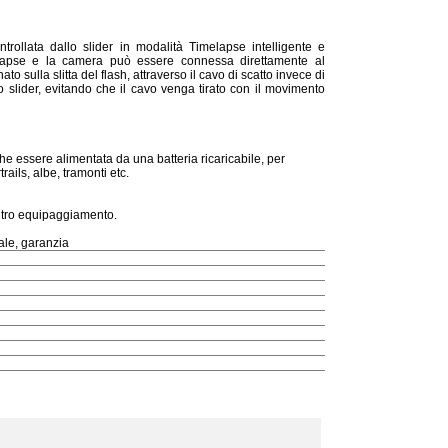
rollata dallo slider in modalità Timelapse intelligente e
apse e la camera può essere connessa direttamente al
ato sulla slitta del flash, attraverso il cavo di scatto invece di
lo slider, evitando che il cavo venga tirato con il movimento
che essere alimentata da una batteria ricaricabile, per
rails, albe, tramonti etc.
altro equipaggiamento.
ale, garanzia