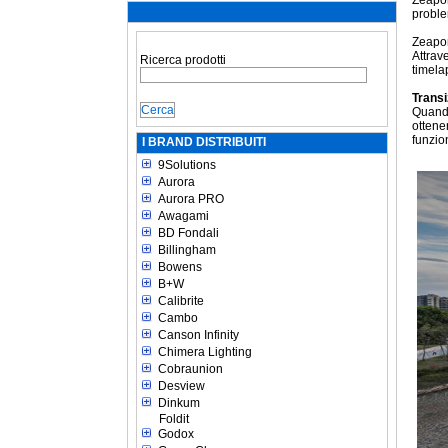
Zeapon
proble
Zeapon 
Attrav
Ricerca prodotti
timela
Transi
Quando
ottene
funzio
I BRAND DISTRIBUITI
9Solutions
Aurora
Aurora PRO
Awagami
BD Fondali
Billingham
Bowens
B+W
Calibrite
Cambo
Canson Infinity
Chimera Lighting
Cobraunion
Desview
Dinkum
Foldit
Godox