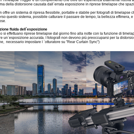
 Timeapse Trigger è un complemento che offre un`esperienza totalmente nuova alle r
ma della distorsione causata dall`errata esposizione in riprese timelapse che spazi
offre un sistema di ripresa flessibile, portatile e stabile per fotografi di timelapse c
erso questo sistema, possibile catturare il passare de tempo, la bellezza effimera, 
pse.
zione fluida dell`esposizione
 si effettuano riprese timelapse dal giorno fino alla notte con la funzione di timel
re un`esposizione accurata. I fotografi non devono più preoccuparsi per la distorsi
ne, necessario impostare l `otturatore su "Rear Curtain Sync")