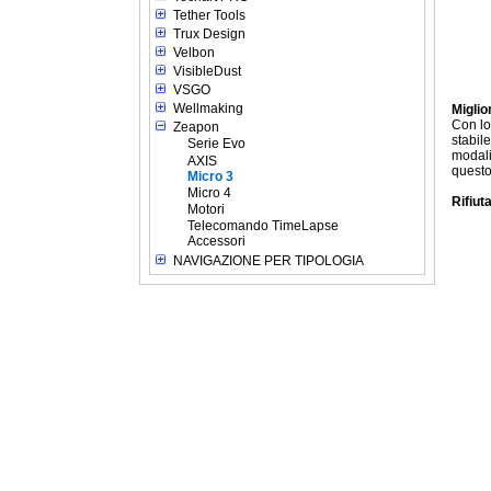
Tether Tools
Trux Design
Velbon
VisibleDust
VSGO
Wellmaking
Miglio
Con lo
Zeapon
stabil
Serie Evo
modali
AXIS
questo
Micro 3
Micro 4
Rifiut
Motori
Telecomando TimeLapse
Accessori
NAVIGAZIONE PER TIPOLOGIA