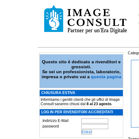
Catego
Questo sito è dedicato a rivenditori e
grossisti.
Se sei un professionista, laboratorio,
impresa o privato vai a
questa pagina
CHIUSURA ESTIVA
Informiamo i gentili clienti che gli uffici di Image
Consult saranno chiusi dal
8 al 23 agosto.
LOG IN PER RIVENDITORI ACCREDITATI
Indirizzo E-Mail
password