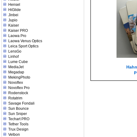
Hensel
HiGlide
Jinbei
Jupio
Kaiser
Kaiser PRO
Laowa Pro
Laowa Venus Optics
Leica Sport Optics
LensGo
Linhof
Lume Cube
Hahn
MediaJet
p
Megadap
MekingPhoto
Novoflex
Novoflex Pro
Rodenstock
Rotatrim
Savage Fondali
Sun Bounce
Sun Sniper
Techart PRO
Tether Tools
Trux Design
Velbon