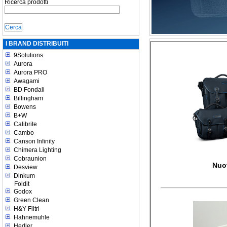
Ricerca prodotti
I BRAND DISTRIBUITI
9Solutions
Aurora
Aurora PRO
Awagami
BD Fondali
Billingham
Bowens
B+W
Calibrite
Cambo
Canson Infinity
Chimera Lighting
Cobraunion
Nuo
Desview
Dinkum
Foldit
Godox
Green Clean
H&Y Filtri
Hahnemuhle
Hedler