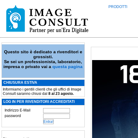
PRODOTTI
Questo sito è dedicato a rivenditori e
grossisti.
Se sei un professionista, laboratorio,
impresa o privato vai a
questa pagina
CHIUSURA ESTIVA
Informiamo i gentili clienti che gli uffici di Image
Consult saranno chiusi dal
8 al 23 agosto.
LOG IN PER RIVENDITORI ACCREDITATI
Indirizzo E-Mail
password