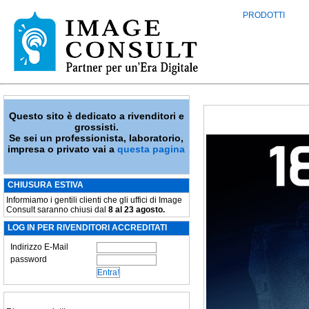
PRODOTTI
Questo sito è dedicato a rivenditori e
grossisti.
Se sei un professionista, laboratorio,
impresa o privato vai a
questa pagina
CHIUSURA ESTIVA
Informiamo i gentili clienti che gli uffici di Image
Consult saranno chiusi dal
8 al 23 agosto.
LOG IN PER RIVENDITORI ACCREDITATI
Indirizzo E-Mail
password