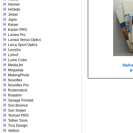
Hensel
HiGlide
Jinbei
Jupio
Kaiser
Kaiser PRO
Laowa Pro
Laowa Venus Optics
Leica Sport Optics
LensGo
Linhof
Lume Cube
Hahn
MediaJet
p
Megadap
MekingPhoto
Novoflex
Novoflex Pro
Rodenstock
Rotatrim
Savage Fondali
Sun Bounce
Sun Sniper
Techart PRO
Tether Tools
Trux Design
Velbon