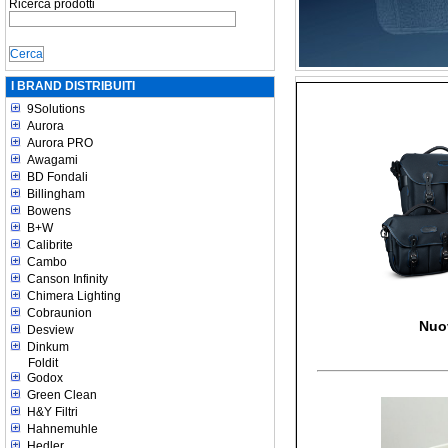
Ricerca prodotti
I BRAND DISTRIBUITI
9Solutions
Aurora
Aurora PRO
Awagami
BD Fondali
Billingham
Bowens
B+W
Calibrite
Cambo
Canson Infinity
Chimera Lighting
Cobraunion
Nuo
Desview
Dinkum
Foldit
Godox
Green Clean
H&Y Filtri
Hahnemuhle
Hedler