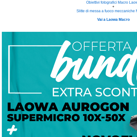
Obiettivi fotografici Macro La
+
Slitte di messa a fuoco meccaniche 
Vai a Laowa Macro