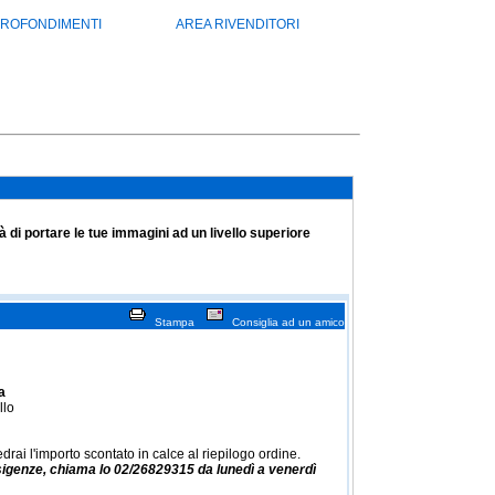
ROFONDIMENTI
AREA RIVENDITORI
tà di portare le tue immagini ad un livello superiore
Stampa
Consiglia ad un amico
a
llo
drai l'importo scontato in calce al riepilogo ordine.
sigenze,
chiama lo 02/26829315 da lunedì a venerdì