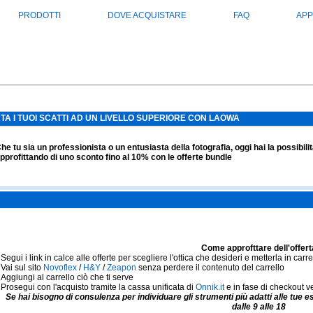
PRODOTTI
DOVE ACQUISTARE
FAQ
APP
TA I TUOI SCATTI AD UN LIVELLO SUPERIORE CON LAOWA
he tu sia un professionista o un entusiasta della fotografia, oggi hai la possibili
pprofittando di uno sconto fino al 10% con le offerte bundle
Come approfttare dell'offert
Segui i link in calce alle offerte per scegliere l'ottica che desideri e metterla in carre
Vai sul sito
Novoflex
/
H&Y
/
Zeapon
senza perdere il contenuto del carrello
Aggiungi al carrello ciò che ti serve
Prosegui con l'acquisto tramite la cassa unificata di
Onnik.it
e in fase di checkout ve
Se hai bisogno di consulenza per individuare gli strumenti più adatti alle tue e
dalle 9 alle 18