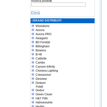
Ricerca prodotti
I BRAND DISTRIBUITI
9Solutions
Aurora
Aurora PRO
Awagami
BD Fondali
Billingham
Bowens
B+W
Calibrite
Cambo
Canson Infinity
Chimera Lighting
Cobraunion
Desview
Dinkum
Foldit
Godox
Green Clean
H&Y Filtri
Hahnemuhle
Hedler