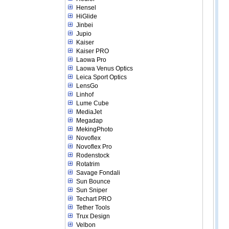
Hensel
HiGlide
Jinbei
Jupio
Kaiser
Kaiser PRO
Laowa Pro
Laowa Venus Optics
Leica Sport Optics
LensGo
Linhof
Lume Cube
MediaJet
Megadap
MekingPhoto
Novoflex
Novoflex Pro
Rodenstock
Rotatrim
Savage Fondali
Sun Bounce
Sun Sniper
Techart PRO
Tether Tools
Trux Design
Velbon