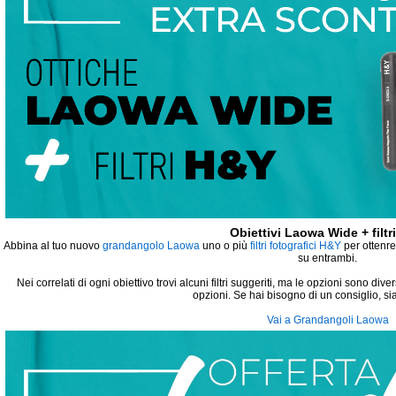
Obiettivi Laowa Wide + filtr
Abbina al tuo nuovo
grandangolo Laowa
uno o più
filtri fotografici H&Y
per ottenre
su entrambi.
Nei correlati di ogni obiettivo trovi alcuni filtri suggeriti, ma le opzioni sono diver
opzioni. Se hai bisogno di un consiglio, si
Vai a Gra
ndangoli Laowa