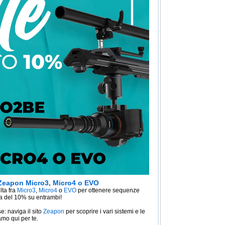
 Zeapon Micro3, Micro4 o EVO
lta fra
Micro3
,
Micro4
o
EVO
per ottenere sequenze
tra del 10% su entrambi!
e: naviga il sito
Zeapon
per scoprire i vari sistemi e le
amo qui per te.