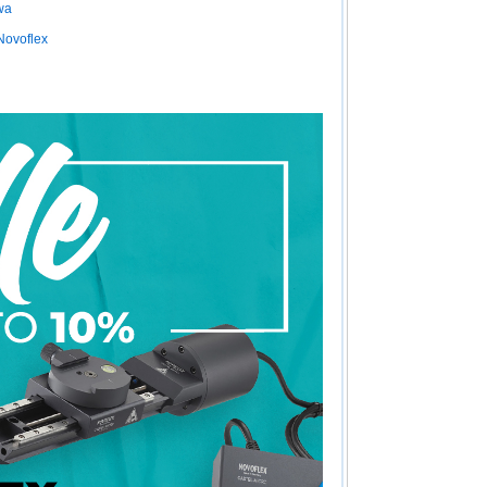
owa
Novoflex