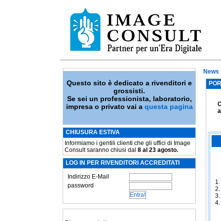
News
Questo sito è dedicato a rivenditori e
POR
grossisti.
Se sei un professionista, laboratorio,
C
impresa o privato vai a
questa pagina
a
CHIUSURA ESTIVA
Informiamo i gentili clienti che gli uffici di Image
Consult saranno chiusi dal
8 al 23 agosto.
LOG IN PER RIVENDITORI ACCREDITATI
Indirizzo E-Mail
password