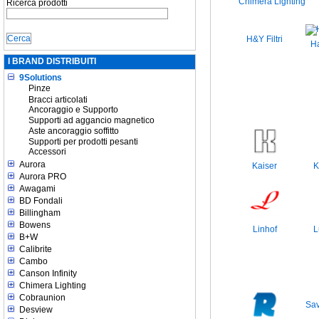
Chimera Lighting
Ricerca prodotti
H&Y Filtri
H
I BRAND DISTRIBUITI
9Solutions
Pinze
Bracci articolati
Ancoraggio e Supporto
Supporti ad aggancio magnetico
Aste ancoraggio soffitto
Supporti per prodotti pesanti
Accessori
Aurora
Kaiser
K
Aurora PRO
Awagami
BD Fondali
Billingham
Bowens
Linhof
L
B+W
Calibrite
Cambo
Canson Infinity
Chimera Lighting
Cobraunion
Sav
Desview