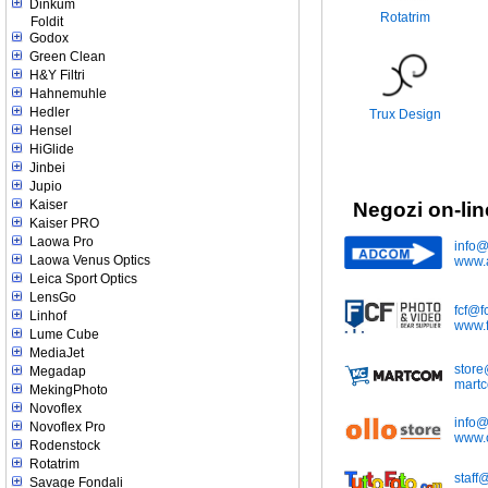
Dinkum
Rotatrim
Foldit
Godox
Green Clean
H&Y Filtri
Hahnemuhle
Hedler
Trux Design
Hensel
HiGlide
Jinbei
Jupio
Kaiser
Negozi on-lin
Kaiser PRO
Laowa Pro
info@
Laowa Venus Optics
www.
Leica Sport Optics
LensGo
fcf@fc
Linhof
www.fc
Lume Cube
MediaJet
stor
Megadap
mart
MekingPhoto
Novoflex
info@o
Novoflex Pro
www.o
Rodenstock
Rotatrim
staff
Savage Fondali