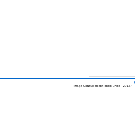
Image Consult srl con socio unico - 20127 -