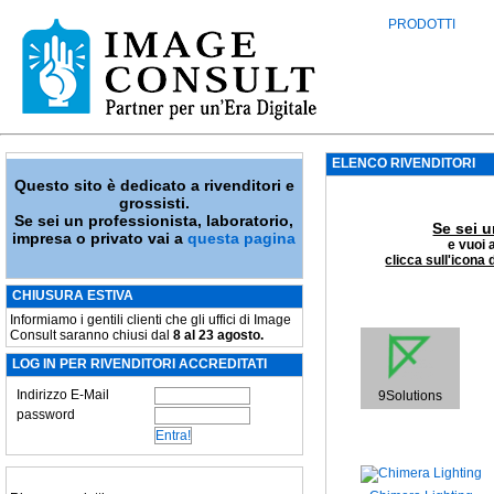
PRODOTTI
ELENCO RIVENDITORI
Questo sito è dedicato a rivenditori e
grossisti.
Se sei un professionista, laboratorio,
Se sei u
impresa o privato vai a
questa pagina
e vuoi 
clicca sull'icona 
CHIUSURA ESTIVA
Informiamo i gentili clienti che gli uffici di Image
Consult saranno chiusi dal
8 al 23 agosto.
LOG IN PER RIVENDITORI ACCREDITATI
Indirizzo E-Mail
9Solutions
password