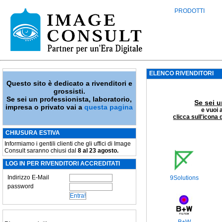
PRODOTTI
ELENCO RIVENDITORI
Questo sito è dedicato a rivenditori e
grossisti.
Se sei un professionista, laboratorio,
Se sei u
impresa o privato vai a
questa pagina
e vuoi 
clicca sull'icona 
CHIUSURA ESTIVA
Informiamo i gentili clienti che gli uffici di Image
Consult saranno chiusi dal
8 al 23 agosto.
LOG IN PER RIVENDITORI ACCREDITATI
Indirizzo E-Mail
9Solutions
password