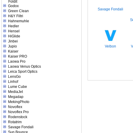
Foldit
Godox
Savage Fondali
Green Clean
H&Y Filtri
S
Hahnemuhle
Hedler
Hensel
HiGlide
Jinbei
Velbon
V
Jupio
Kaiser
Kaiser PRO
Laowa Pro
Laowa Venus Optics
Leica Sport Optics
LensGo
Linhof
Lume Cube
MediaJet
Megadap
MekingPhoto
Novoflex
Novoflex Pro
Rodenstock
Rotatrim
Savage Fondali
Sun Bounce