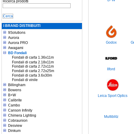
B+W
Ricerca prodotti
I BRAND DISTRIBUITI
9Solutions
Aurora
Godox
G
Aurora PRO
Awagami
BD Fondali
Fondali di carta 1.36x11m
Fondali di carta 2.18x11m
Fondali di carta 2.72x11m
Ilford
Fondali di carta 2.72x25m
Fondali di carta 3.6x30m
Fondali di vinile
Billingham
Bowens
B+W
Leica Sport Optics
Calibrite
Cambo
Canson Infinity
Chimera Lighting
Multiblitz
Cobraunion
Desview
Dinkum