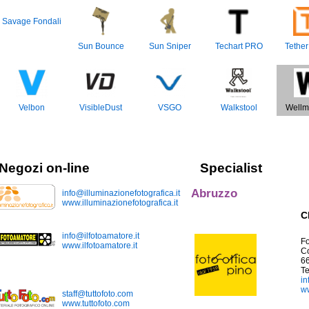
Savage Fondali
Sun Bounce
Sun Sniper
Techart PRO
Tether
Velbon
VisibleDust
VSGO
Walkstool
Wellm
Negozi on-line
Specialist
Abruzzo
info@illuminazionefotografica.it
www.illuminazionefotografica.it
C
info@ilfotoamatore.it
Fo
www.ilfotoamatore.it
Co
6
T
in
ww
staff@tuttofoto.com
www.tuttofoto.com