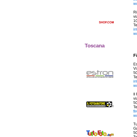
w
Ri
vi
10
Te
in
ww
Toscana
F
Es
Vi
5
T
in
ww
Il
vi
5
T
fi
ww
Tu
Ga
5