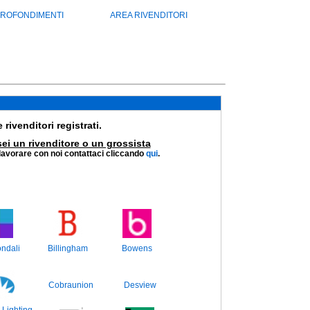
ROFONDIMENTI
AREA RIVENDITORI
 rivenditori registrati.
sei un rivenditore o un grossista
 lavorare con noi contattaci cliccando
qui
.
ndali
Billingham
Bowens
Cobraunion
Desview