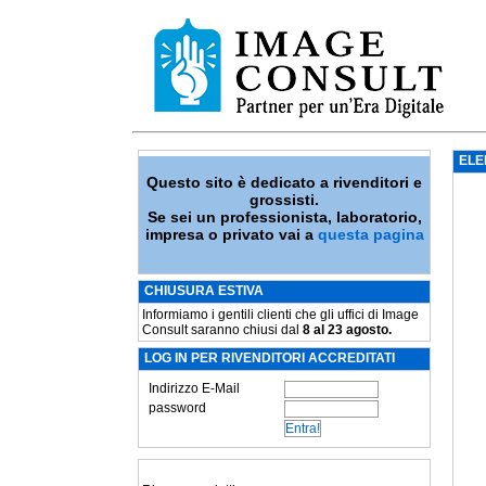
ELE
Questo sito è dedicato a rivenditori e
grossisti.
Se sei un professionista, laboratorio,
impresa o privato vai a
questa pagina
CHIUSURA ESTIVA
Informiamo i gentili clienti che gli uffici di Image
Consult saranno chiusi dal
8 al 23 agosto.
LOG IN PER RIVENDITORI ACCREDITATI
Indirizzo E-Mail
password