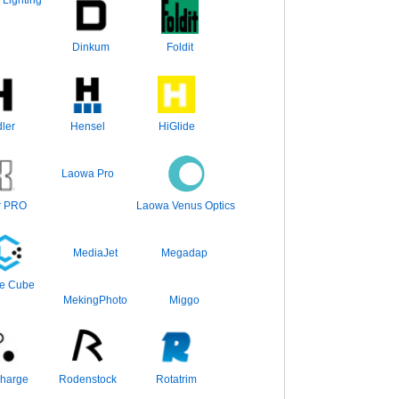
Lighting
Dinkum
Foldit
ler
Hensel
HiGlide
Laowa Pro
r PRO
Laowa Venus Optics
MediaJet
Megadap
e Cube
MekingPhoto
Miggo
harge
Rodenstock
Rotatrim