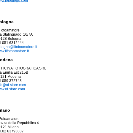
ww.fotodiego.com
ologna
 Fotoamatore
a Stalingrado, 16/7A
0128 Bologna
el.051 6312444
logna@ilfotoamatore.it
w.ilfotoamatore.it
odena
FFICINA FOTOGRAFICA SRL
a Emilia Est 215B
1121 Modena
el.059 372748
fo@of-store.com
w.of-store.com
ilano
 Fotoamatore
azza della Repubblica 4
0121 Milano
el.02 63793887