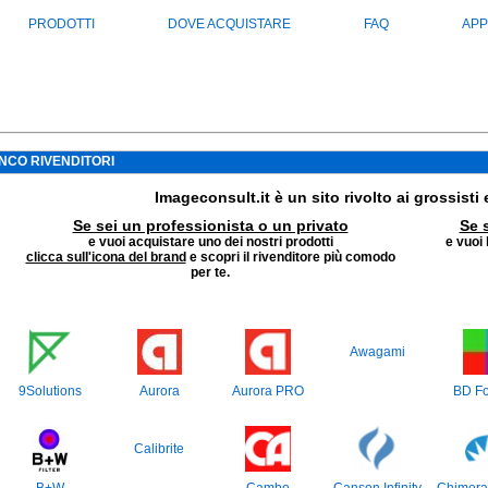
PRODOTTI
DOVE ACQUISTARE
FAQ
APP
NCO RIVENDITORI
Imageconsult.it è un sito rivolto ai grossisti e
Se sei un professionista o un privato
Se 
e vuoi acquistare uno dei nostri prodotti
e vuoi
clicca sull'icona del brand
e scopri il rivenditore più comodo
per te.
Awagami
9Solutions
Aurora
Aurora PRO
BD Fo
Calibrite