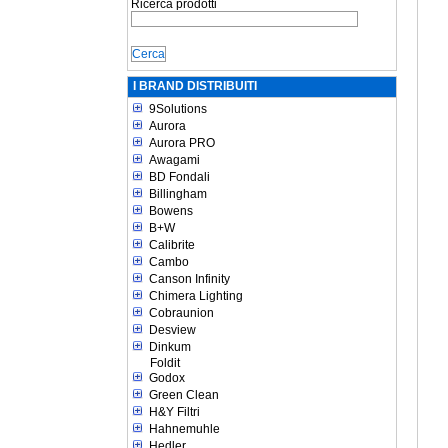
Ricerca prodotti
I BRAND DISTRIBUITI
9Solutions
Aurora
Aurora PRO
Awagami
BD Fondali
Billingham
Bowens
B+W
Calibrite
Cambo
Canson Infinity
Chimera Lighting
Cobraunion
Desview
Dinkum
Foldit
Godox
Green Clean
H&Y Filtri
Hahnemuhle
Hedler