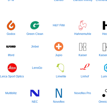
B+W
Cambo
Canson Infinity
Chimera 
H&Y Filtri
Godox
Green Clean
Hahnemuhle
Hed
Jinbei
Ilford
Jupio
Kaiser
Kaise
LensGo
Leica Sport Optics
Limelite
Linhof
Lum
Multiblitz
Novoflex Pro
NEC
Novoflex
Omnic