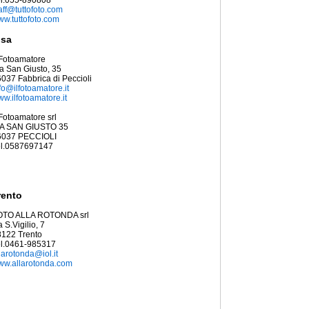
el.055-890808
aff@tuttofoto.com
w.tuttofoto.com
isa
 Fotoamatore
a San Giusto, 35
037 Fabbrica di Peccioli
fo@ilfotoamatore.it
w.ilfotoamatore.it
 Fotoamatore srl
IA SAN GIUSTO 35
6037 PECCIOLI
el.0587697147
rento
OTO ALLA ROTONDA srl
a S.Vigilio, 7
8122 Trento
el.0461-985317
larotonda@iol.it
ww.allarotonda.com