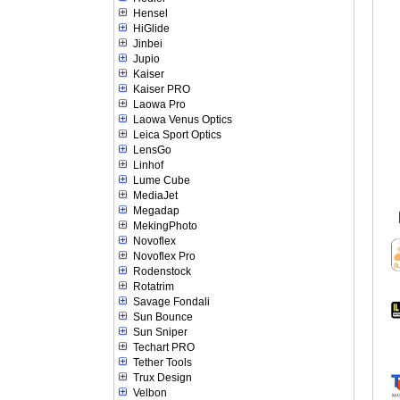
Hensel
HiGlide
Jinbei
Jupio
Kaiser
Kaiser PRO
Laowa Pro
Laowa Venus Optics
Leica Sport Optics
LensGo
Linhof
Lume Cube
MediaJet
Megadap
MekingPhoto
Novoflex
Novoflex Pro
Rodenstock
Rotatrim
Savage Fondali
Sun Bounce
Sun Sniper
Techart PRO
Tether Tools
Trux Design
Velbon