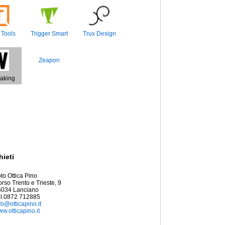
 Tools
Trigger Smart
Trux Design
Zeapon
aking
hieti
to Ottica Pino
rso Trento e Trieste, 9
6034 Lanciano
el.0872 712885
fo@otticapino.it
w.otticapino.it