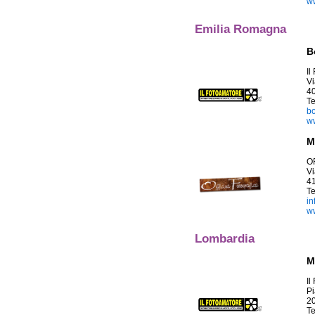
w
Emilia Romagna
B
Il
Vi
4
T
bo
ww
M
O
Vi
4
T
in
ww
Lombardia
M
Il
Pi
2
T