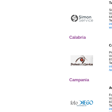
T
S
Vi
64
T
i
ww
Calabria
C
Pr
Vi
8
Te
in
/w
Campania
A
Fo
Vi
83
T
i