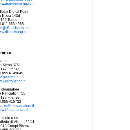
ww.grandemarvin.com
flessi Digital Point
a Nizza 143d
126 Torino
l.011 663 4968
fo@riflessishop.com
w.riflessishop.com
irenze
tron
a Siena 37/2
0142 Firenze
el.055 6149649
fo@estron.it
w.estronshop.it
 Fotoamatore
a Panciatichi, 55
0127 Firenze
el.055 415722
renze@ilfotoamatore.it
w.ilfotoamatore.it
ttofoto.com
lleria di Vittorio 39/41
0013 Campi Bisenzio