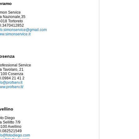
eramo
imon Service
a Nazionale,35
018 Tortoreto
el.3470412852
nfo.simonservice@gmail.com
w.simonservice.it
osenza
ofessional Service
a Tavolaro, 21
7100 Cosenza
l.0984 21 41 2
fo@profserv.it
ww.profserv.it/
vellino
to Diego
a Sellitto 7/9
100 Avellino
el.082521549
nfo@fotodiego.com