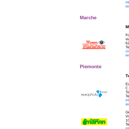
mi
ww
Marche
M
F
vi
6
T
ci
ww
Piemonte
T
Eu
C.
To
Te
in
ww
Gr
Vi
10
Te
i