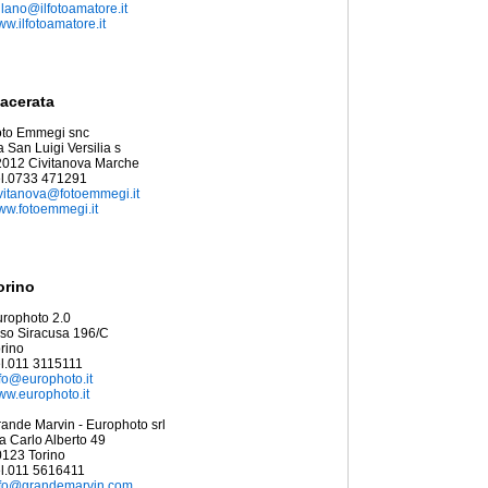
lano@ilfotoamatore.it
w.ilfotoamatore.it
acerata
oto Emmegi snc
a San Luigi Versilia s
2012 Civitanova Marche
el.0733 471291
vitanova@fotoemmegi.it
w.fotoemmegi.it
orino
rophoto 2.0
so Siracusa 196/C
rino
l.011 3115111
fo@europhoto.it
w.europhoto.it
ande Marvin - Europhoto srl
a Carlo Alberto 49
123 Torino
l.011 5616411
nfo@grandemarvin.com