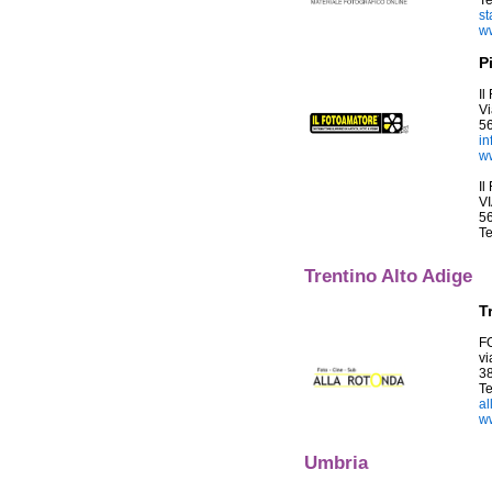
T
st
ww
P
Il
Vi
56
in
ww
Il
V
5
T
Trentino Alto Adige
T
F
vi
3
T
al
w
Umbria